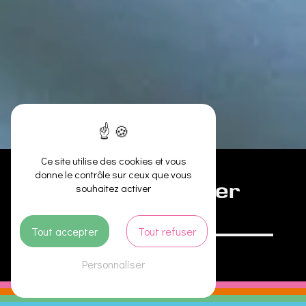
Ce site utilise des cookies et vous
donne le contrôle sur ceux que vous
Peinture polyester
souhaitez activer
près de Nogent
Tout accepter
Tout refuser
Appli color
Personnaliser